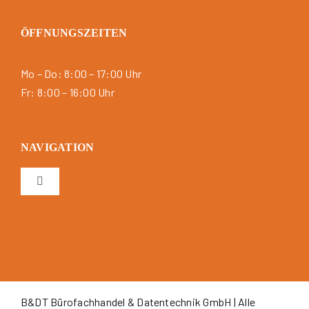
ÖFFNUNGSZEITEN
Mo – Do: 8:00 – 17:00 Uhr
Fr: 8:00 – 16:00 Uhr
NAVIGATION
Toggle
Navigation
Impressum
Datenschutzerklärung
B&DT Bürofachhandel & Datentechnik GmbH | Alle
Sitemap