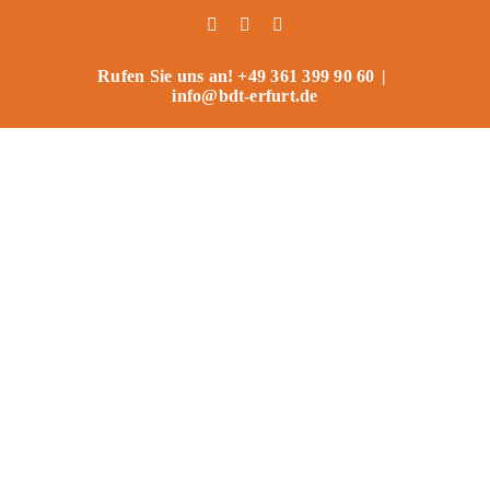
Zum
Facebook
Instagram
Benutzerdefiniert
Inhalt
springen
Rufen Sie uns an! +49 361 399 90 60
|
info@bdt-erfurt.de