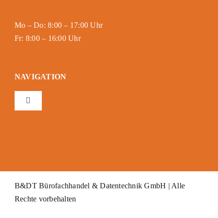
Mo – Do: 8:00 – 17:00 Uhr
Fr: 8:00 – 16:00 Uhr
NAVIGATION
Toggle
Navigation
Impressum
Datenschutzerklärung
B&DT Bürofachhandel & Datentechnik GmbH | Alle
Sitemap
Rechte vorbehalten