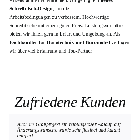
Arbeitsräume neu einrichten. Oft genügt ein
neues
Schreibtisch-Design
, um die
Arbeitsbedingungen zu verbessern. Hochwertige
Schreibtische mit einem guten Preis- Leistungsverhältnis
bieten wir Ihnen gern in Erfurt und Umgebung an. Als
Fachhändler für Bürotechnik und Büromöbel
verfügen
wir über viel Erfahrung und Top-Partner.
Zufriedene Kunden
Auch im Großprojekt ein reibungsloser Ablauf, auf
Dank des Digitalpakts haben wir bereits die zweite
Stets ein zuverlässiger Partner, es wird immer nach
Ein super Komplettpaket: Beratung, Planung,
Eine Jahrelange vertrauensvolle Zusammenarbeit,
Kreative und unproblematische Lösung zur
Änderungswünsche wurde sehr flexibel und kulant
Komplettausstattung mit B&DT realisiert. Mit
den Wünschen des Kunden geschaut. Ein Partner
Lieferung, Service und Schulung, alles aus einer
auch über europäische Grenzen hinweg immer für
Weiterverwendung bestehender
reagiert.
kompetenter Beratung konnten wir
der gerne auch mal einen Handschlag mehr
Hand an allen Standorten bundesweit!
uns da!
Höhenverstellungen mit top modernen Displays,